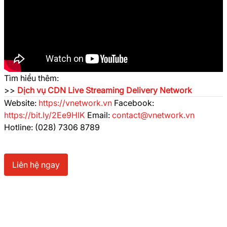
Tìm hiểu thêm:
>>
Dịch vụ CDN Live Streaming Delivery Network
Website:
https://vnetwork.vn
Facebook:
https://bit.ly/2Ee9HIK
Email:
contact@vnetwork.vn
Hotline: (028) 7306 8789
Liên hệ ngay