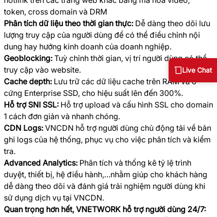
hotlink trên các trang web khác bằng mã hoá video,
token, cross domain và DRM
Phân tích dữ liệu theo thời gian thực:
Dễ dàng theo dõi lưu
lượng truy cập của người dùng để có thể điều chỉnh nội
dung hay hướng kinh doanh của doanh nghiệp.
Geoblocking:
Tuỳ chỉnh thời gian, vị trí người dùng có thể
truy cập vào website.
Live Chat
Cache depth:
Lưu trữ các dữ liệu cache trên RAM và ổ
cứng Enterprise SSD, cho hiệu suất lên đến 300%.
Hỗ trợ SNI SSL:
Hỗ trợ upload và cấu hình SSL cho domain
1 cách đơn giản và nhanh chóng.
CDN Logs:
VNCDN hỗ trợ người dùng chủ động tải về bản
ghi logs của hệ thống, phục vụ cho việc phân tích và kiểm
tra.
Advanced Analytics:
Phân tích và thống kê tỷ lệ trình
duyệt, thiết bị, hệ điều hành,…nhằm giúp cho khách hàng
dễ dàng theo dõi và đánh giá trải nghiệm người dùng khi
sử dụng dịch vụ tại VNCDN.
Quan trọng hơn hết, VNETWORK hỗ trợ người dùng 24/7: