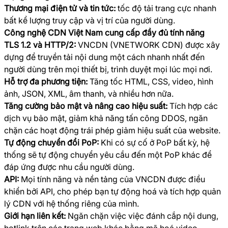
Thương mại điện tử và tin tức:
tốc độ tải trang cực nhanh
bất kể lượng truy cập và vị trí của người dùng.
Công nghệ CDN Việt Nam cung cấp đầy đủ tính năng
TLS 1.2 và HTTP/2:
VNCDN (VNETWORK CDN) được xây
dựng để truyền tải nội dung một cách nhanh nhất đến
người dùng trên mọi thiết bị, trình duyệt mọi lúc mọi nơi.
Hỗ trợ đa phương tiện:
Tăng tốc HTML, CSS, video, hình
ảnh, JSON, XML, âm thanh, và nhiều hơn nữa.
Tăng cường bảo mật và nâng cao hiệu suất:
Tích hợp các
dịch vụ bảo mật, giảm khả năng tấn công DDOS, ngăn
chặn các hoạt động trái phép giảm hiệu suất của website.
Tự động chuyển đổi PoP:
Khi có sự cố ở PoP bất kỳ, hệ
thống sẽ tự động chuyển yêu cầu đến một PoP khác để
đáp ứng được nhu cầu người dùng.
API:
Mọi tính năng và nền tảng của VNCDN được điều
khiển bởi API, cho phép bạn tự động hoá và tích hợp quản
lý CDN với hệ thống riêng của mình.
Giới hạn liên kết:
Ngăn chặn việc việc đánh cắp nội dung,