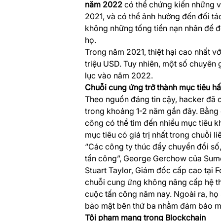
năm 2022
có thể chứng kiến những v
2021, và có thể ảnh hưởng đến đối t
không những tống tiền nạn nhân để đò
họ.
Trong năm 2021, thiệt hại cao nhất v
triệu USD. Tuy nhiên, một số chuyên g
lục vào năm 2022.
Chuỗi cung ứng trở thành mục tiêu hấ
Theo nguồn đáng tin cậy, hacker đã
trong khoảng 1-2 năm gần đây. Bằng c
công có thể tìm đến nhiều mục tiêu k
mục tiêu có giá trị nhất trong chuỗi l
“Các công ty thúc đẩy chuyển đổi số,
tấn công”, George Gerchow của Sumo
Stuart Taylor, Giám đốc cấp cao tại 
chuỗi cung ứng không nâng cấp hệ th
cuộc tấn công năm nay. Ngoài ra, họ 
bảo mật bên thứ ba nhằm đảm bảo mọ
Tội phạm mạng trong Blockchain