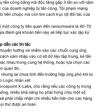
ụ tấn công bằng mã độc tăng gấp 3 lần so với năm
ác của doanh nghiệp bị tấn công. Tội phạm mạng
i tiền chuộc mà còn tìm cách trục lợi đối tác của
ới một công ty liên quan đến ransomware là 40-70
ia đánh giá khoản tiền này sẽ tiếp tục xác lập kỷ
p dẫn các tin tặc
 chuyển hướng và nhắm vào các chuỗi cung ứng
ách xâm nhập vào cơ sở dữ liệu tập trung, kẻ tấn
hác nhau trong cùng hệ thống, hoặc lựa chọn các
iên quan đó.
 nhưng lại chưa tính đến trường hợp ứng phó khi bị
 Logic nhận xét.
Forcepoint X-Labs, cho rằng nếu các công ty trong
ống, nhiều khả năng họ phải hứng chịu một số
sẽ phải chấp nhận chi nhiều tiền hơn cho các hãng
i thứ được an toàn.