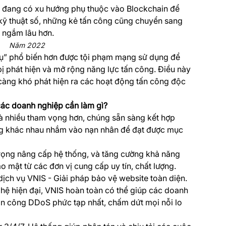
g đang có xu hướng phụ thuộc vào Blockchain để
 kỹ thuật số, những kẻ tấn công cũng chuyển sang
 ngắm lâu hơn.
Năm 2022
 cụ” phổ biến hơn được tội phạm mạng sử dụng để
ị phát hiện và mở rộng năng lực tấn công. Điều này
càng khó phát hiện ra các hoạt động tấn công độc
các doanh nghiệp cần làm gì?
và nhiều tham vọng hơn, chúng sẵn sàng kết hợp
ông khác nhau nhắm vào nạn nhân để đạt được mục
rọng nâng cấp hệ thống, và tăng cường khả năng
 mật từ các đơn vị cung cấp uy tín, chất lượng.
ch vụ VNIS - Giải pháp bảo vệ website toàn diện.
ghệ hiện đại, VNIS hoàn toàn có thể giúp các doanh
tấn công DDoS phức tạp nhất, chấm dứt mọi nỗi lo