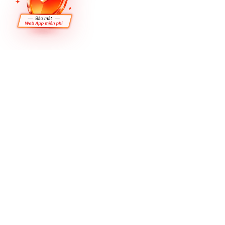
Our sites
Về VNETWO
Giới Thiệu
Tuyển Dụng