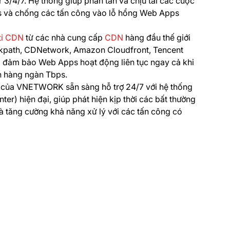
 3/4/7. Hệ thống giúp phân tán và chịu tải các cuộc
s và chống các tấn công vào lỗ hổng Web Apps
ti CDN
từ các nhà cung cấp
CDN
hàng đầu thế giới
ackpath, CDNetwork, Amazon Cloudfront, Tencent
 đảm bảo Web Apps hoạt động liên tục ngay cả khi
ến hàng ngàn Tbps.
g của VNETWORK sẵn sàng hỗ trợ 24/7 với hệ thống
ter) hiện đại, giúp phát hiện kịp thời các bất thường
 tăng cường khả năng xử lý với các tấn công có