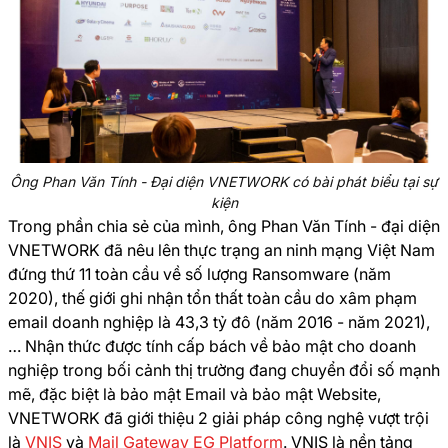
Ông Phan Văn Tính - Đại diện VNETWORK có bài phát biểu tại sự
kiện
Trong phần chia sẻ của mình, ông Phan Văn Tính - đại diện
VNETWORK đã nêu lên thực trạng an ninh mạng Việt Nam
đứng thứ 11 toàn cầu về số lượng Ransomware (năm
2020), thế giới ghi nhận tổn thất toàn cầu do xâm phạm
email doanh nghiệp là 43,3 tỷ đô (năm 2016 - năm 2021),
… Nhận thức được tính cấp bách về bảo mật cho doanh
nghiệp trong bối cảnh thị trường đang chuyển đổi số mạnh
mẽ, đặc biệt là bảo mật Email và bảo mật Website,
VNETWORK đã giới thiệu 2 giải pháp công nghệ vượt trội
là
VNIS
và
Mail Gateway EG Platform
. VNIS là nền tảng