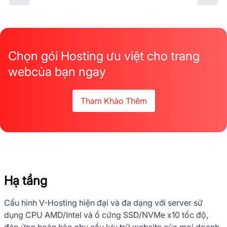
Chọn gói Hosting ưu việt cho trang
web
của bạn ngay
Tham Khảo Thêm
Hạ tầng
Cấu hình V-Hosting hiện đại và đa dạng với server
sử
dụng CPU AMD/Intel và ổ cứng SSD/NVMe x10 tốc độ,